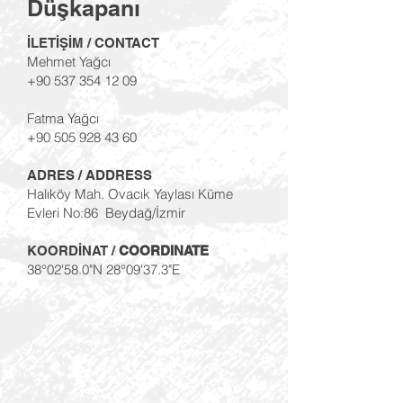
Düşkapanı
İLETİŞİM / CONTACT
Mehmet Yağcı
+90 537 354 12 09
Fatma Yağcı
+90 505 928 43 60
ADRES / ADDRESS
Halıköy Mah. Ovacık Yaylası Küme
Evleri No:86 Beydağ/İzmir
KOORDİNAT /
COORDINATE
38°02'58.0"N 28°09'37.3"E