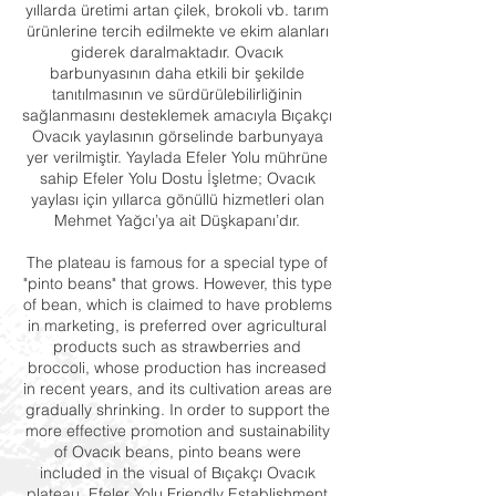
yıllarda üretimi artan çilek, brokoli vb. tarım
ürünlerine tercih edilmekte ve ekim alanları
giderek daralmaktadır. Ovacık
barbunyasının daha etkili bir şekilde
tanıtılmasının ve sürdürülebilirliğinin
sağlanmasını desteklemek amacıyla Bıçakçı
Ovacık yaylasının görselinde barbunyaya
yer verilmiştir. Yaylada Efeler Yolu mührüne
sahip Efeler Yolu Dostu İşletme; Ovacık
yaylası için yıllarca gönüllü hizmetleri olan
Mehmet Yağcı’ya ait Düşkapanı’dır.
The plateau is famous for a special type of
"pinto beans" that grows. However, this type
of bean, which is claimed to have problems
in marketing, is preferred over agricultural
products such as strawberries and
broccoli, whose production has increased
in recent years, and its cultivation areas are
gradually shrinking. In order to support the
more effective promotion and sustainability
of Ovacık beans, pinto beans were
included in the visual of Bıçakçı Ovacık
plateau. Efeler Yolu Friendly Establishment