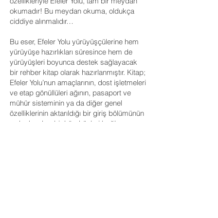
özellikleriyle Efeler Yolu, tam bir meydan
okumadır! Bu meydan okuma, oldukça
ciddiye alınmalıdır…
Bu eser, Efeler Yolu yürüyüşçülerine hem
yürüyüşe hazırlıkları süresince hem de
yürüyüşleri boyunca destek sağlayacak
bir rehber kitap olarak hazırlanmıştır. Kitap;
Efeler Yolu’nun amaçlarının, dost işletmeleri
ve etap gönüllüleri ağının, pasaport ve
mühür sisteminin ya da diğer genel
özelliklerinin aktarıldığı bir giriş bölümünün
ardından, her bir köy, köyleri bağlayan
etaplar ve bu köy ya da etaplarla ilişkili
Efeler Yolu hikâyelerinin anlatıldığı bir ana
gövde ve bir son kısımdan
oluşturulmuştur.
WhatsApp Sipariş Hattı
+90 532 169 62 83