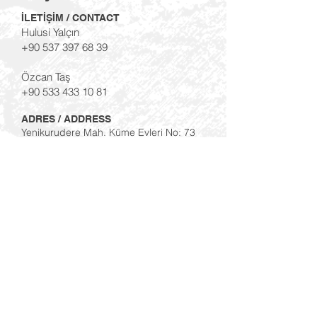
İLETİŞİM / CONTACT
Hulusi Yalçın
+90 537 397 68 39
Özcan Taş
+90 533 433 10 81
ADRES / ADDRESS
Yenikurudere Mah. Küme Evleri No: 73
Kemalpaşa/İzmir
KOORDİNAT /
COORDINATE
38°20'22.3"N 27°36'32.9"E