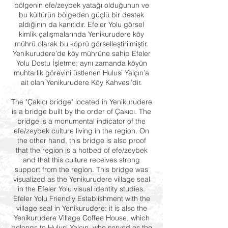
bölgenin efe/zeybek yatağı olduğunun ve
bu kültürün bölgeden güçlü bir destek
aldığının da kanıtıdır. Efeler Yolu görsel
kimlik çalışmalarında Yenikurudere köy
mührü olarak bu köprü görselleştirilmiştir.
Yenikurudere’de köy mührüne sahip Efeler
Yolu Dostu İşletme; aynı zamanda köyün
muhtarlık görevini üstlenen Hulusi Yalçın’a
ait olan Yenikurudere Köy Kahvesi’dir.
The "Çakıcı bridge" located in Yenikurudere
is a bridge built by the order of Çakıcı. The
bridge is a monumental indicator of the
efe/zeybek culture living in the region. On
the other hand, this bridge is also proof
that the region is a hotbed of efe/zeybek
and that this culture receives strong
support from the region. This bridge was
visualized as the Yenikurudere village seal
in the Efeler Yolu visual identity studies.
Efeler Yolu Friendly Establishment with the
village seal in Yenikurudere: it is also the
Yenikurudere Village Coffee House, which
belongs to Hulusi Yalçın, who served as the