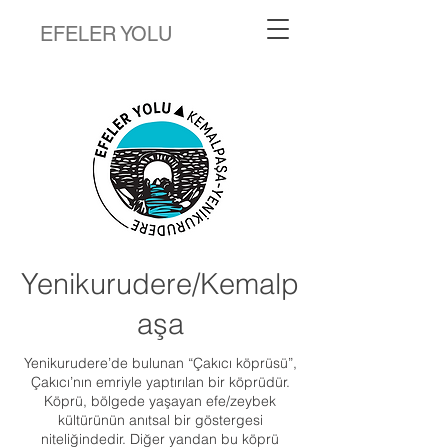
EFELER YOLU
Yenikurudere/Kemalp
aşa
Yenikurudere’de bulunan “Çakıcı köprüsü”,
Çakıcı’nın emriyle yaptırılan bir köprüdür.
Köprü, bölgede yaşayan efe/zeybek
kültürünün anıtsal bir göstergesi
niteliğindedir. Diğer yandan bu köprü