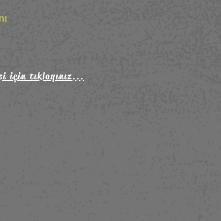
nı
i için tıklayınız...