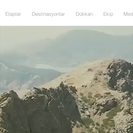
Etaplar
Destinasyonlar
Dükkan
Ekip
Med
Efeler 