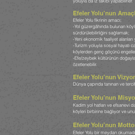
yoluyla da iz takibi yapabilirler.
Efeler Yolu’nun Amaçl
Efeler Yolu fikrinin amacı;
-Yol güzergâhında bulunan köyleri
sürdürülebilirliğini sağlamak;
-Yeni ekonomik faaliyet alanlar
-Turizm yoluyla sosyal hayatı 
köylerden genç göçünü engell
-Efe/zeybek kültürünün doğayla o
özetlenebilir.
Efeler Yolu’nun Vizyo
Dünya çapında tanınan ve tercih 
Efeler Yolu’nun Misy
Kadim yol hatları ve efsanevi dağ
köyleri birbirine bağlıyor ve u
Efeler Yolu’nun Mott
Efeler Yolu bir meydan okumadı