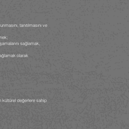
runmasını, tanıtılmasını ve
emek;
aşamalarını sağlamak,
 sağlamak olarak
in kültürel değerlere sahip