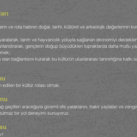
arı
n ve rota hattının doğal, tarihi, kültürel ve arkeolojik değerlerinin ko
ı yaratarak, tarım ve hayvancılık yoluyla sağlanan ekonomiyi destekl
canlandırarak, gençlerin doğup büyüdükleri topraklarda daha mutlu y
emek;
lan bağlantısını kurarak bu kültürün uluslararası tanınırlığına katkı
nu
edilen bir kültür rotası olmak.
onu
 geçitleri aracılığıyla gizemli efe yataklarını, bakir yaylaları ve zeng
nutulmaz bir yol deneyimi sunuyoruz.
osu
r!