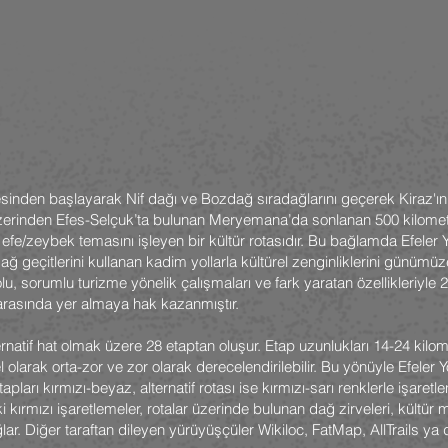
lçesinden başlayarak Nif dağı ve Bozdağ sıradağlarını geçerek Kiraz'ın
erinden Efes-Selçuk’ta bulunan Meryemana’da sonlanan 500 kilometrel
, efe/zeybek temasını işleyen bir kültür rotasıdır. Bu bağlamda Efeler 
ağ geçitlerini kullanan kadim yollarla kültürel zenginliklerini günüm
Yolu, sorumlu turizme yönelik çalışmaları ve fark yaratan özellikleriyle
arasında yer almaya hak kazanmıştır.
ernatif hat olmak üzere 28 etaptan oluşur. Etap uzunlukları 14-24 kilom
l olarak orta-zor ve zor olarak derecelendirilebilir. Bu yönüyle Efeler
pları kırmızı-beyaz, alternatif rotası ise kırmızı-sarı renklerle işaretle
 kırmızı işaretlemeler, rotalar üzerinde bulunan dağ zirveleri, kültür 
ar. Diğer taraftan dileyen yürüyüşçüler Wikiloc, FatMap, AllTrails ya