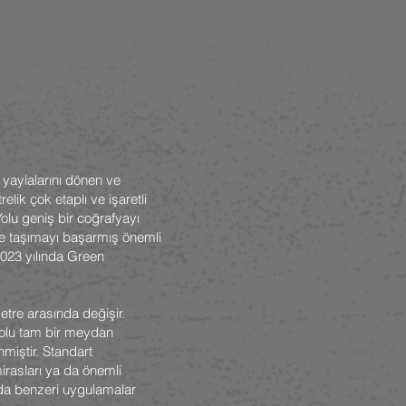
 yaylalarını dönen ve
ik çok etaplı ve işaretli
Yolu geniş bir coğrafyayı
üze taşımayı başarmış önemli
 2023 yılında Green
etre arasında değişir.
 Yolu tam bir meydan
nmiştir. Standart
mirasları ya da önemli
 da benzeri uygulamalar